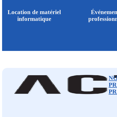
Location de matériel
Événemen
informatique
professionn
N
PR
PR