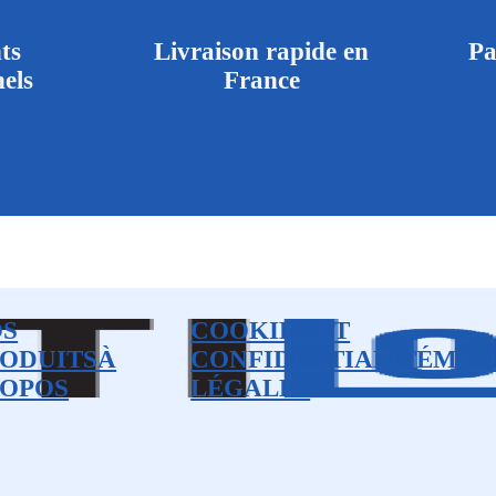
ts
Livraison rapide en
Pa
els
France
OS
COOKIES ET
ODUITS
À
CONFIDENTIALITÉ
MEN
OPOS
LÉGALES