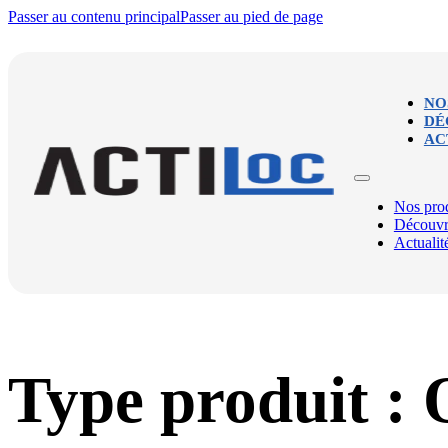
Passer au contenu principal
Passer au pied de page
NO
DÉ
AC
Nos prod
Découvr
Actualit
Type produit :