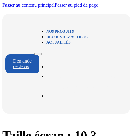
Passer au contenu principal
Passer au pied de page
NOS PRODUITS
DÉCOUVREZ ACTILOC
ACTUALITÉS
Demande
NOS PRODUITS
de devis
DÉCOUVREZ
ACTILOC
ACTUALITÉS
Taille écran :
10,3