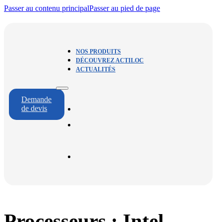
Passer au contenu principal
Passer au pied de page
NOS PRODUITS
DÉCOUVREZ ACTILOC
ACTUALITÉS
Demande
NOS PRODUITS
de devis
DÉCOUVREZ
ACTILOC
ACTUALITÉS
Processeurs :
Intel