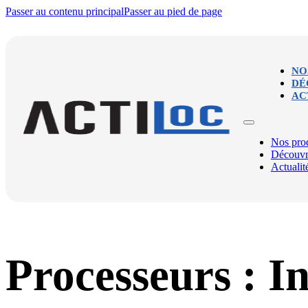
Passer au contenu principal
Passer au pied de page
NO
DÉ
AC
Nos prod
Découvr
Actualit
Processeurs :
In