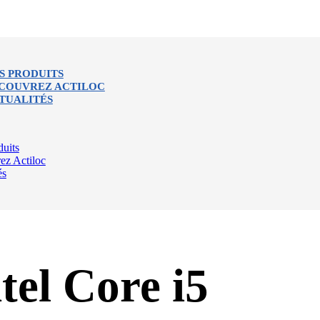
S PRODUITS
COUVREZ ACTILOC
TUALITÉS
uits
ez Actiloc
és
tel Core i5