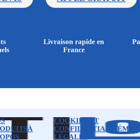
ts
Livraison rapide en
Pa
els
France
OS
COOKIES ET
ODUITS
À
CONFIDENTIALITÉ
MEN
OPOS
LÉGALES