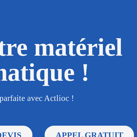
tre matériel
matique !
parfaite avec Actlioc !
DEVIS
APPEL GRATUIT