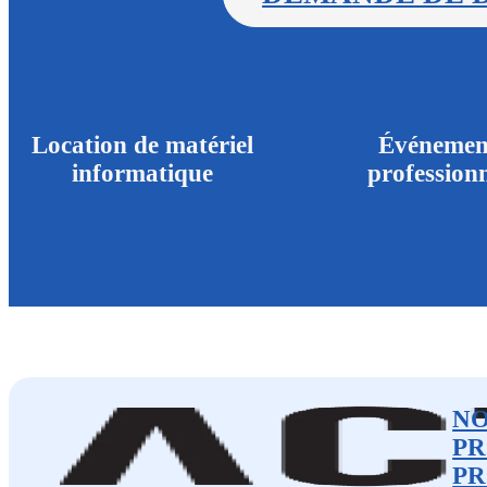
Location de matériel
Événemen
informatique
professionn
N
PR
PR