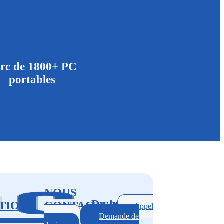
rc de 1800+ PC
portables
NOUS
Du lun.
TIONS
CONTACTER
Appel
au ven.
gratuit
Demande de